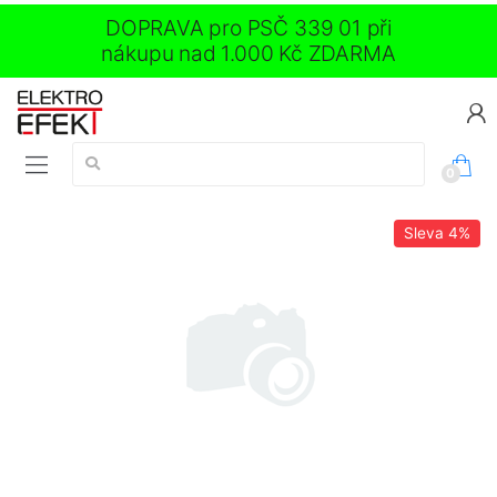
DOPRAVA pro PSČ 339 01 při
nákupu nad 1.000 Kč ZDARMA
Vyhledávání:
0
Sleva
4%