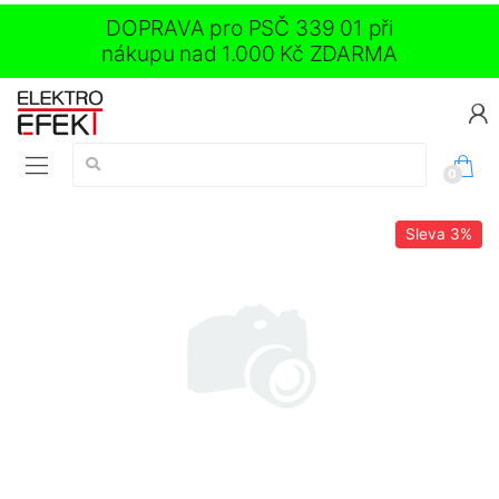
DOPRAVA pro PSČ 339 01 při
nákupu nad 1.000 Kč ZDARMA
Vyhledávání:
0
Sleva
3%