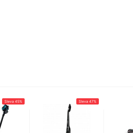
Sleva
45%
Sleva
47%