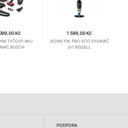
099,00 Kč
1 599,00 Kč
ANM TYČOVÝ AKU
2024N FW. PRO-ECO VYSAVAČ
B
AVAČ BOSCH
2v1 BISSELL
PODPORA