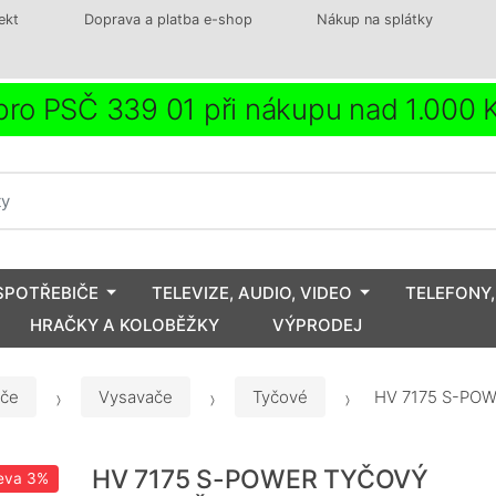
ekt
Doprava a platba e-shop
Nákup na splátky
ro PSČ 339 01 při nákupu nad 1.000
SPOTŘEBIČE
TELEVIZE, AUDIO, VIDEO
TELEFONY,
HRAČKY A KOLOBĚŽKY
VÝPRODEJ
iče
Vysavače
Tyčové
HV 7175 S-POW
HV 7175 S-POWER TYČOVÝ
eva
3%