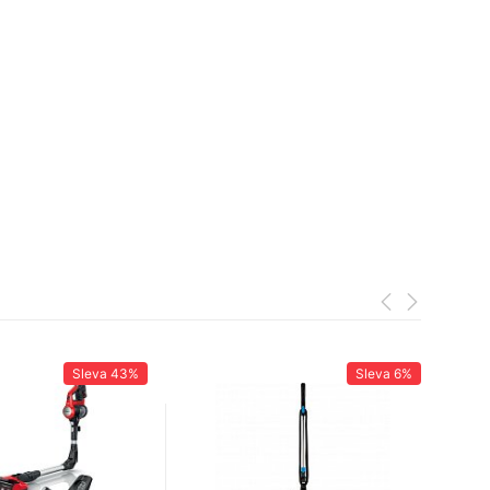
Sleva
43%
Sleva
6%