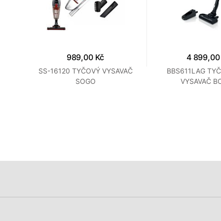
989,00 Kč
4 899,00
č 2 v
SS-16120 TYČOVÝ VYSAVAČ
BBS611LAG TY
SOGO
VYSAVAČ B