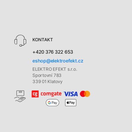
KONTAKT
+420 376 322 653
eshop@elektroefekt.cz
ELEKTRO EFEKT s.r.o.
Sportovní 783
339 01 Klatovy