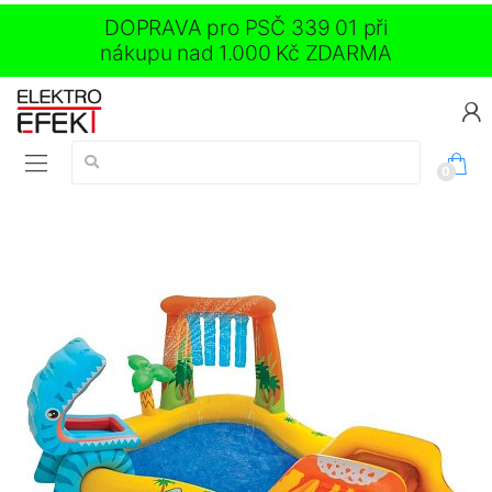
DOPRAVA pro PSČ 339 01 při
nákupu nad 1.000 Kč ZDARMA
Vyhledávání:
0