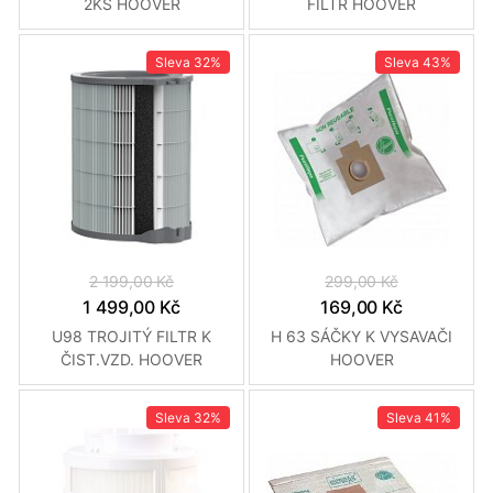
2KS HOOVER
FILTR HOOVER
Sleva
32%
Sleva
43%
2 199,00 Kč
299,00 Kč
1 499,00 Kč
169,00 Kč
U98 TROJITÝ FILTR K
H 63 SÁČKY K VYSAVAČI
ČIST.VZD. HOOVER
HOOVER
Sleva
32%
Sleva
41%