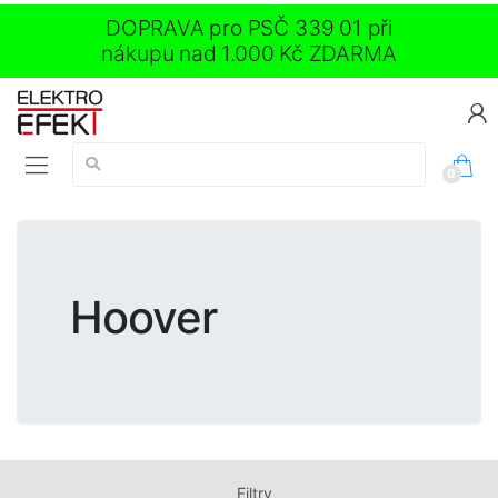
DOPRAVA pro PSČ 339 01 při
nákupu nad 1.000 Kč ZDARMA
Vyhledávání:
0
Hoover
Filtry