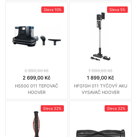
Sleva
10%
Sleva
5%
2 990,00 Kč
1 999,00 Kč
2 699,00 Kč
1 899,00 Kč
HS500 011 TEPOVAČ
HFG10H 011 TYČOVÝ AKU
HOOVER
VYSAVAČ HOOVER
Sleva
32%
Sleva
32%