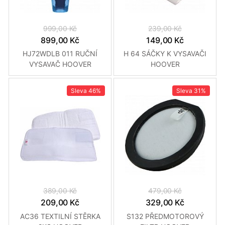
999,00 Kč
239,00 Kč
899,00 Kč
149,00 Kč
HJ72WDLB 011 RUČNÍ
H 64 SÁČKY K VYSAVAČI
VYSAVAČ HOOVER
HOOVER
Sleva
46%
Sleva
31%
389,00 Kč
479,00 Kč
209,00 Kč
329,00 Kč
AC36 TEXTILNÍ STĚRKA
S132 PŘEDMOTOROVÝ