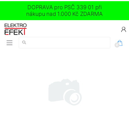
DOPRAVA pro PSČ 339 01 při
nákupu nad 1.000 Kč ZDARMA
Vyhledávání:
0