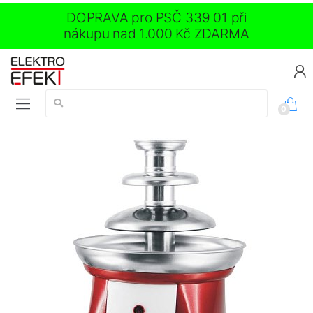
DOPRAVA pro PSČ 339 01 při
nákupu nad 1.000 Kč ZDARMA
Vyhledávání:
0