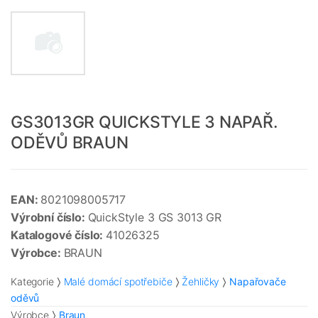
GS3013GR QUICKSTYLE 3 NAPAŘ.
ODĚVŮ BRAUN
EAN:
8021098005717
Výrobní číslo:
QuickStyle 3 GS 3013 GR
Katalogové číslo:
41026325
Výrobce:
BRAUN
Kategorie
Malé domácí spotřebiče
Žehličky
Napařovače
oděvů
Výrobce
Braun