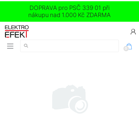
DOPRAVA pro PSČ 339 01 při
nákupu nad 1.000 Kč ZDARMA
Vyhledávání:
0