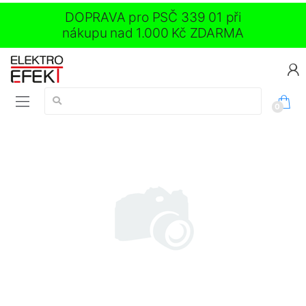
DOPRAVA pro PSČ 339 01 při
nákupu nad 1.000 Kč ZDARMA
Vyhledávání:
0