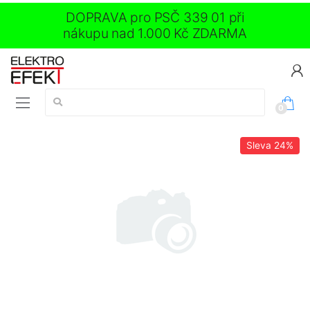
DOPRAVA pro PSČ 339 01 při
nákupu nad 1.000 Kč ZDARMA
Vyhledávání:
0
Sleva
24%