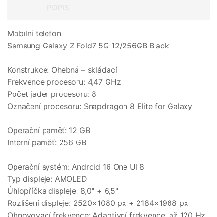
POPIS
Mobilní telefon
Samsung Galaxy Z Fold7 5G 12/256GB Black
Konstrukce: Ohebná – skládací
Frekvence procesoru: 4,47 GHz
Počet jader procesoru: 8
Označení procesoru: Snapdragon 8 Elite for Galaxy
Operační paměť: 12 GB
Interní paměť: 256 GB
Operační systém: Android 16 One UI 8
Typ displeje: AMOLED
Úhlopříčka displeje: 8,0" + 6,5"
Rozlišení displeje: 2520×1080 px + 2184×1968 px
Obnovovací frekvence: Adaptivní frekvence, až 120 Hz