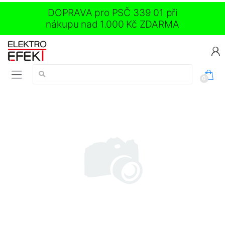
DOPRAVA pro PSČ 339 01 při
nákupu nad 1.000 Kč ZDARMA
Vyhledávání:
0