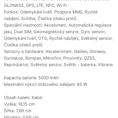
GLONASS, GPS, LTE, NFC, Wi-Fi
Funkce: Odemykání tváří, Podpora MMS, Rychlé
nabíjení, Svítilna, Čtečka otisku prstů
Speciální vlastnosti: Akcelometr, Automatická regulace
jasu, Dual SIM, Geomagnetický senzor, Gyro senzor,
Odemykání tváří, OTG, Rychlé nabíjení, Světelný senzor,
Čtečka otisků prstů
Senzory a hardware: Akcelerometr, Galileo, Glonass,
Gyroskop, Kompas, Mikrofon, Proximity, QZSS,
Reproduktor, Světelný senzor, Světlo - baterka, Vibrace
Kapacita baterie: 5000 mAh
Maximální výkon drátového nabíjení: 45 W
Obsah balení: Kabel
Výška: 16,15 cm
Šířka: 7,69 cm
Hloubka: 0,69 cm