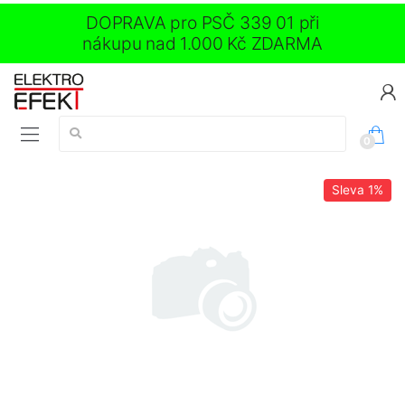
DOPRAVA pro PSČ 339 01 při
nákupu nad 1.000 Kč ZDARMA
Vyhledávání:
0
Sleva
1%