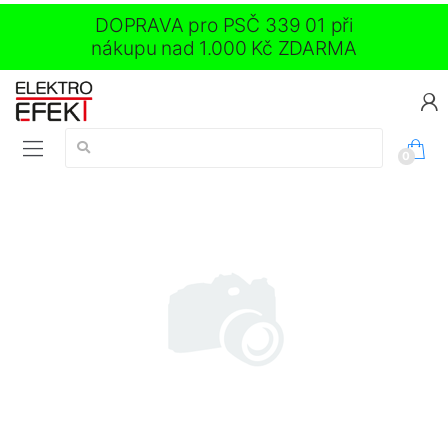
DOPRAVA pro PSČ 339 01 při
nákupu nad 1.000 Kč ZDARMA
Vyhledávání:
0