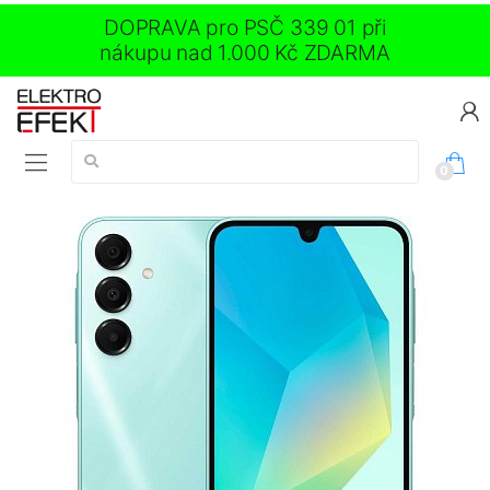
DOPRAVA pro PSČ 339 01 při
nákupu nad 1.000 Kč ZDARMA
Vyhledávání:
0