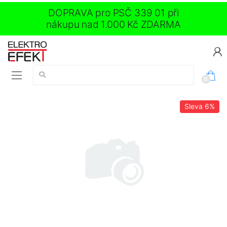
DOPRAVA pro PSČ 339 01 při
nákupu nad 1.000 Kč ZDARMA
Vyhledávání:
0
Sleva
6%