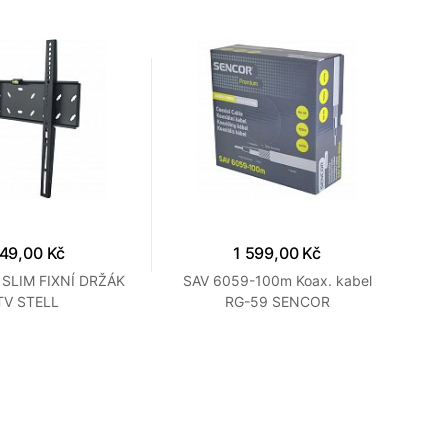
49,00 Kč
1 599,00 Kč
SLIM FIXNÍ DRŽÁK
SAV 6059-100m Koax. kabel
WM
TV STELL
RG-59 SENCOR