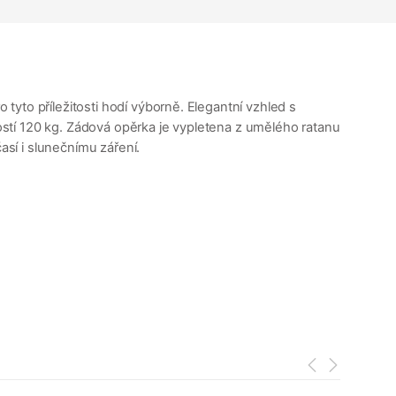
yto příležitosti hodí výborně. Elegantní vzhled s
ností 120 kg. Zádová opěrka je vypletena z umělého ratanu
sí i slunečnímu záření.