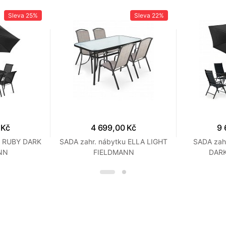
Sleva
25%
Sleva
22%
 Kč
4 699,00 Kč
9 
u RUBY DARK
SADA zahr. nábytku ELLA LIGHT
SADA zah
NN
FIELDMANN
DAR