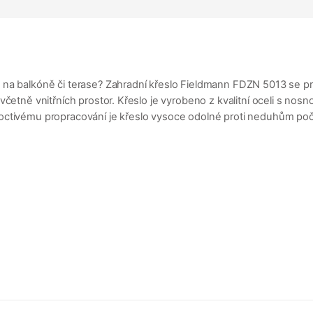
a balkóně či terase? Zahradní křeslo Fieldmann FDZN 5013 se pro t
včetně vnitřních prostor. Křeslo je vyrobeno z kvalitní oceli s nos
octivému propracování je křeslo vysoce odolné proti neduhům poča