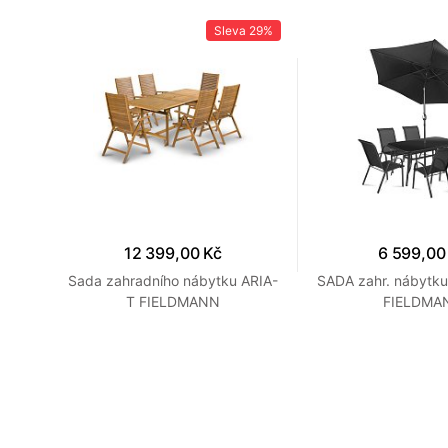
25%
Sleva
29%
12 399,00 Kč
6 599,00
SA
Sada zahradního nábytku ARIA-
SADA zahr. nábytk
T FIELDMANN
FIELDMA