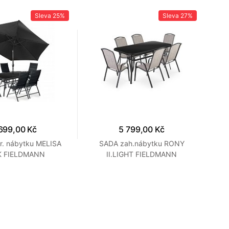
Sleva
25%
Sleva
27%
699,00 Kč
5 799,00 Kč
r. nábytku MELISA
SADA zah.nábytku RONY
K FIELDMANN
II.LIGHT FIELDMANN