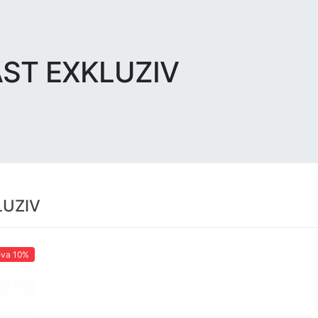
AST EXKLUZIV
LUZIV
eva
10%