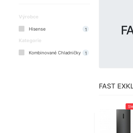
Výrobce
F
Hisense
1
Kategorie
Kombinované Chladničky
1
FAST EXK
Sl