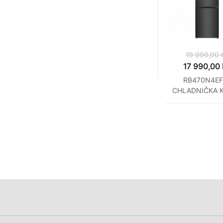
19 990,00 
17 990,00
RB470N4EF
CHLADNIČKA 
HISENSE