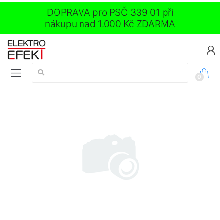
DOPRAVA pro PSČ 339 01 při
nákupu nad 1.000 Kč ZDARMA
Vyhledávání:
0