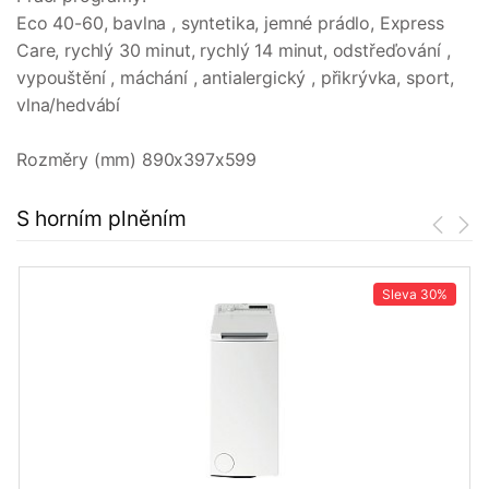
Eco 40-60, bavlna , syntetika, jemné prádlo, Express
Care, rychlý 30 minut, rychlý 14 minut, odstřeďování ,
vypouštění , máchání , antialergický , přikrývka, sport,
vlna/hedvábí
Rozměry (mm) 890x397x599
S horním plněním
Sleva
30%