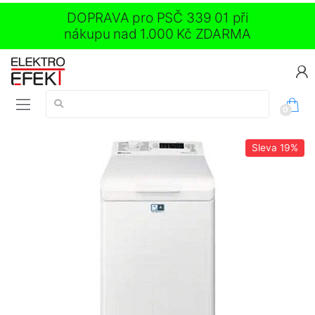
DOPRAVA pro PSČ 339 01 při
nákupu nad 1.000 Kč ZDARMA
Vyhledávání:
0
Sleva
19%