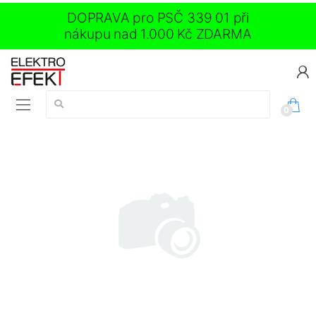
DOPRAVA pro PSČ 339 01 při
nákupu nad 1.000 Kč ZDARMA
Vyhledávání:
0