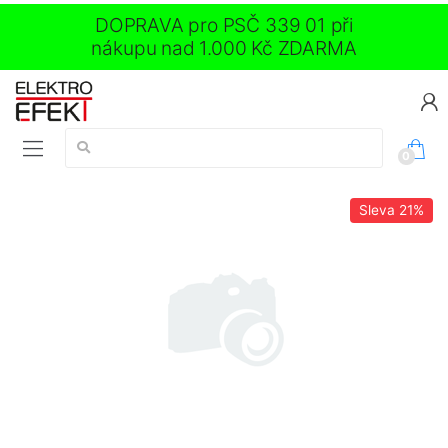
DOPRAVA pro PSČ 339 01 při
nákupu nad 1.000 Kč ZDARMA
Vyhledávání:
0
Sleva
21%