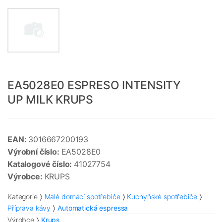
EA5028E0 ESPRESO INTENSITY
UP MILK KRUPS
EAN:
3016667200193
Výrobní číslo:
EA5028E0
Katalogové číslo:
41027754
Výrobce:
KRUPS
Kategorie
Malé domácí spotřebiče
Kuchyňské spotřebiče
Příprava kávy
Automatická espressa
Výrobce
Krups