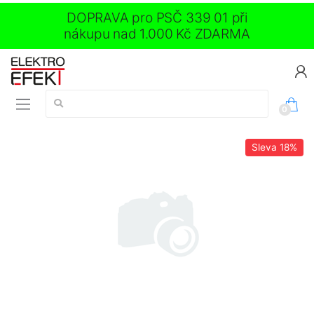
DOPRAVA pro PSČ 339 01 při
nákupu nad 1.000 Kč ZDARMA
Vyhledávání:
0
Sleva
18%