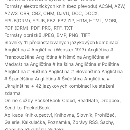
Formáty elektronických knih (bez převodu) ACSM, AZW,
AZW3, CBR, CBZ, CHM, DJVU, DOC, DOCX,
EPUB(DRM), EPUB, FB2, FB2.ZIP, HTM, HTML, MOBI,
PDF (DRM), PDF, PRC, RTF, TXT
Formáty obrázků JPEG, BMP, PNG, TIFF
Slovníky 11 předinstalovaných jazykových kombinací:
Angličtina # Angličtina (Webster 1913) Angličtina #
Francouzština Angličtina # Němčina Angličtina #
Maďarština Angličtina # Italština Angličtina # Polština
Angličtina # Ruština Angličtina # Slovenština Angličtina
# Španělština Angličtina # Švédština Angličtina #
Ukrajinština + 42 jazykových kombinací ke stažení
zdarma
Online služby PocketBook Cloud, ReadRate, Dropbox,
Send-to-PocketBook
Aplikace Knihkupectví, Knihovna, Slovník, Prohlížeč,
Galerie, Kalkulačka, Poznámka, Zprávy RSS, Šachy,
Klondike, Klikyháky, Sudoku