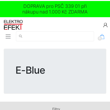
DOPRAVA pro PSČ 339 01 při
nákupu nad 1.000 Kč ZDARMA
Vyhledávání:
0
E-Blue
Filtry