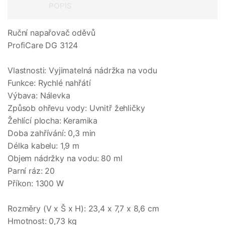
POPIS
Ruční napařovač oděvů
ProfiCare DG 3124
Vlastnosti: Vyjimatelná nádržka na vodu
Funkce: Rychlé nahřátí
Výbava: Nálevka
Způsob ohřevu vody: Uvnitř žehličky
Žehlící plocha: Keramika
Doba zahřívání: 0,3 min
Délka kabelu: 1,9 m
Objem nádržky na vodu: 80 ml
Parní ráz: 20
Příkon: 1300 W
Rozměry (V x Š x H): 23,4 x 7,7 x 8,6 cm
Hmotnost: 0,73 kg