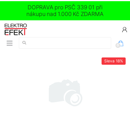
DOPRAVA pro PSČ 339 01 při
nákupu nad 1.000 Kč ZDARMA
Vyhledávání:
0
Sleva
18%