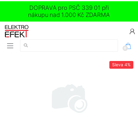
DOPRAVA pro PSČ 339 01 při
nákupu nad 1.000 Kč ZDARMA
Vyhledávání:
0
Sleva
4%