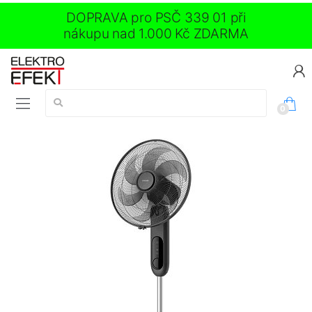
DOPRAVA pro PSČ 339 01 při
nákupu nad 1.000 Kč ZDARMA
Vyhledávání:
0