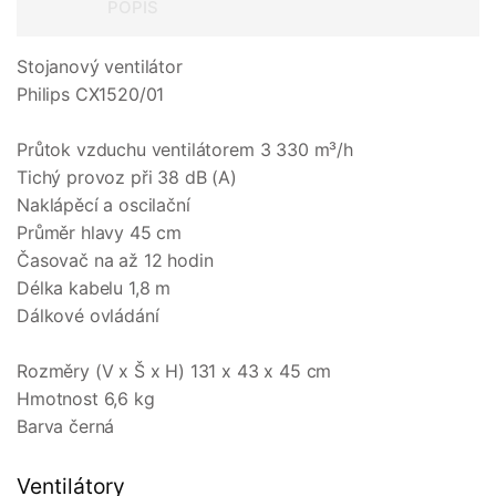
POPIS
Stojanový ventilátor
Philips CX1520/01
Průtok vzduchu ventilátorem 3 330 m³/h
Tichý provoz při 38 dB (A)
Naklápěcí a oscilační
Průměr hlavy 45 cm
Časovač na až 12 hodin
Délka kabelu 1,8 m
Dálkové ovládání
Rozměry (V x Š x H) 131 x 43 x 45 cm
Hmotnost 6,6 kg
Barva černá
Ventilátory