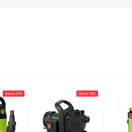
Sleva
21%
Sleva
16%