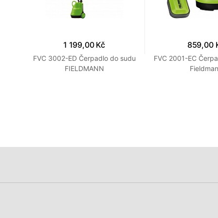
1 199,00 Kč
859,00 
. 3v1
FVC 3002-ED Čerpadlo do sudu
FVC 2001-EC Čerpad
FIELDMANN
Fieldma