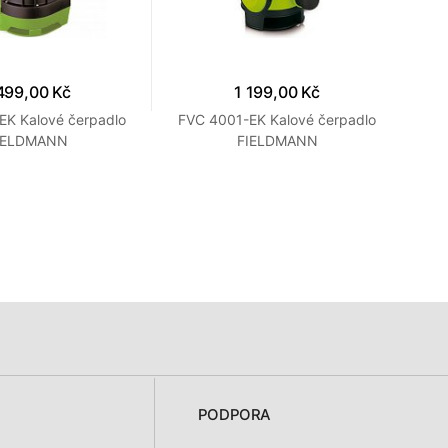
499,00 Kč
1 199,00 Kč
EK Kalové čerpadlo
FVC 4001-EK Kalové čerpadlo
FV
IELDMANN
FIELDMANN
PODPORA