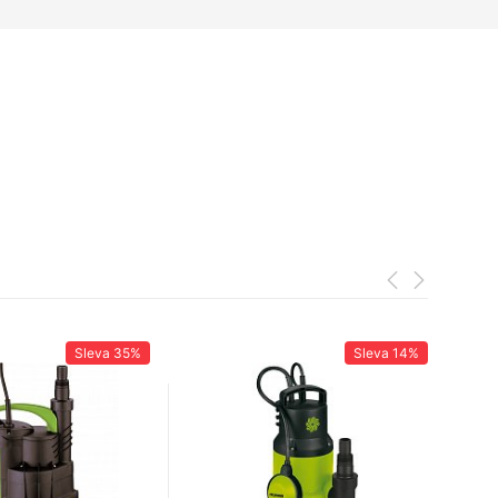
Sleva
35%
Sleva
14%