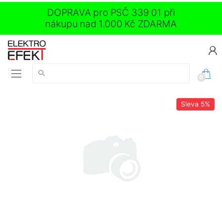
DOPRAVA pro PSČ 339 01 při
nákupu nad 1.000 Kč ZDARMA
Vyhledávání:
0
Sleva
5%