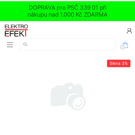
DOPRAVA pro PSČ 339 01 při
nákupu nad 1.000 Kč ZDARMA
Vyhledávání:
0
Sleva
3%