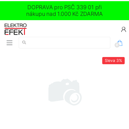
DOPRAVA pro PSČ 339 01 při
nákupu nad 1.000 Kč ZDARMA
Vyhledávání:
0
Sleva
3%