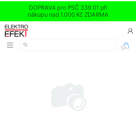
DOPRAVA pro PSČ 339 01 při
nákupu nad 1.000 Kč ZDARMA
Vyhledávání:
0