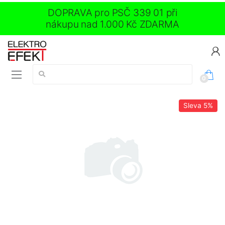
DOPRAVA pro PSČ 339 01 při
nákupu nad 1.000 Kč ZDARMA
Vyhledávání:
0
Sleva
5%