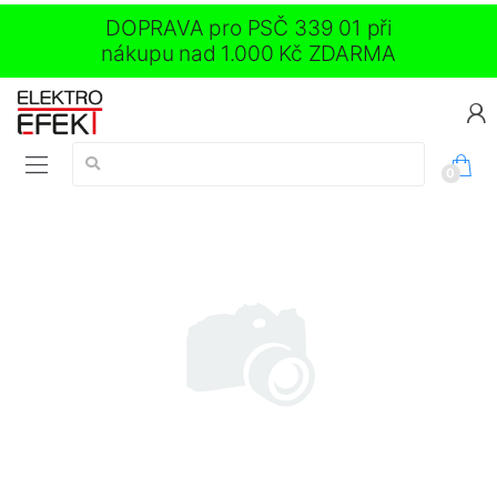
DOPRAVA pro PSČ 339 01 při
nákupu nad 1.000 Kč ZDARMA
Vyhledávání:
0