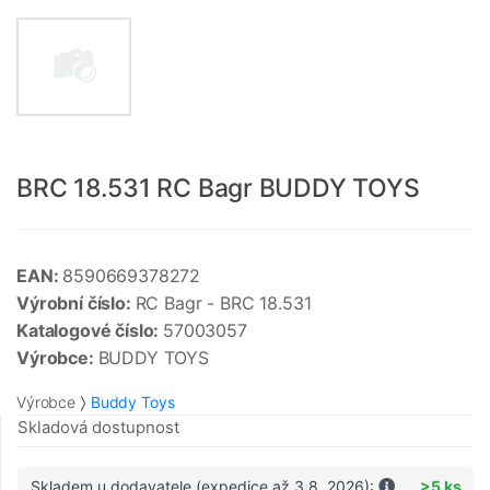
BRC 18.531 RC Bagr BUDDY TOYS
EAN:
8590669378272
Výrobní číslo:
RC Bagr - BRC 18.531
Katalogové číslo:
57003057
Výrobce:
BUDDY TOYS
Výrobce
Buddy Toys
Skladová dostupnost
Skladem u dodavatele (expedice až 3.8. 2026):
>5 ks