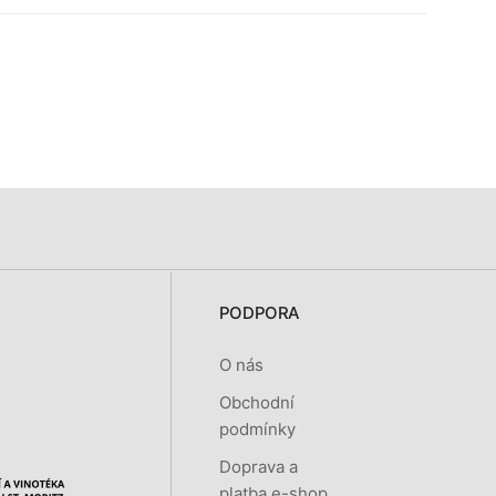
PODPORA
O nás
Obchodní
podmínky
Doprava a
platba e-shop