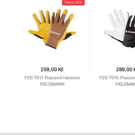
29%
Sleva
26%
259,00 Kč
289,00 
na
FZO 7011 Pracovní rukavice
FZO 7010 Pracovn
FIELDMANN
FIELDMA