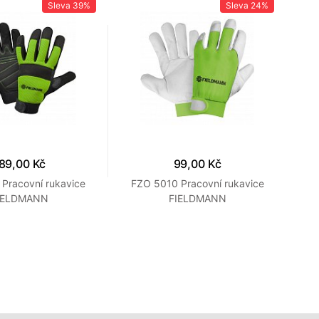
Sleva
39%
Sleva
24%
89,00 Kč
99,00 Kč
Pracovní rukavice
FZO 5010 Pracovní rukavice
F
IELDMANN
FIELDMANN