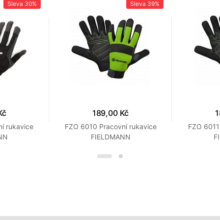
Sleva
30%
Sleva
39%
Kč
189,00 Kč
1
í rukavice
FZO 6010 Pracovní rukavice
FZO 6011 
NN
FIELDMANN
F