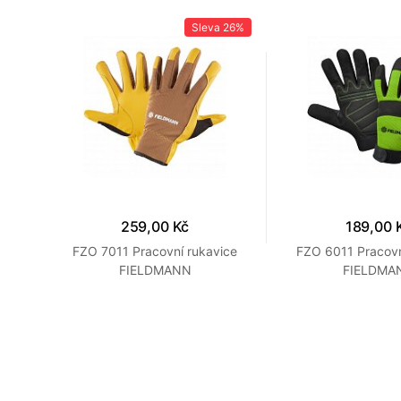
37%
Sleva
26%
259,00 Kč
189,00 
ře
FZO 7011 Pracovní rukavice
FZO 6011 Pracovn
FIELDMANN
FIELDMA