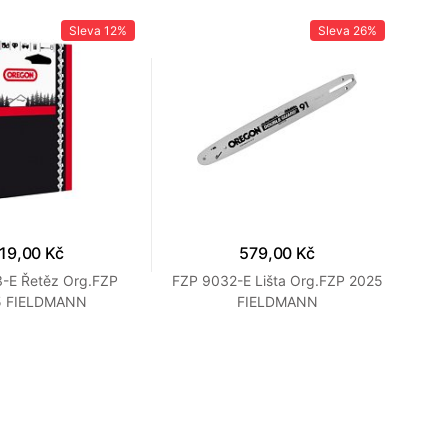
Sleva
12%
Sleva
26%
19,00 Kč
579,00 Kč
-E Řetěz Org.FZP
FZP 9032-E Lišta Org.FZP 2025
FZK
5 FIELDMANN
FIELDMANN