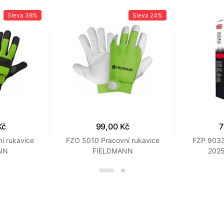
Sleva
39%
Sleva
24%
Kč
99,00 Kč
7
í rukavice
FZO 5010 Pracovní rukavice
FZP 9033
NN
FIELDMANN
202