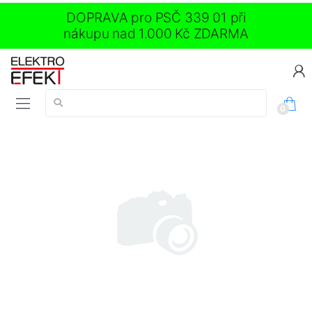
DOPRAVA pro PSČ 339 01 při
nákupu nad 1.000 Kč ZDARMA
Vyhledávání:
0