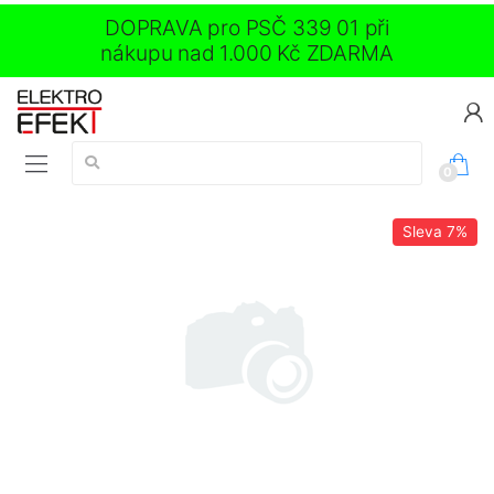
DOPRAVA pro PSČ 339 01 při
nákupu nad 1.000 Kč ZDARMA
Vyhledávání:
0
Sleva
7%