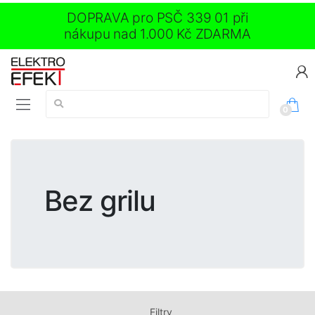
DOPRAVA pro PSČ 339 01 při
nákupu nad 1.000 Kč ZDARMA
Vyhledávání:
0
Bez grilu
Filtry