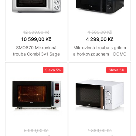
12 999,00 Kč
4 589,00 Kč
10 599,00 Kč
4 299,00 Kč
SMO870 Mikrovlnná
Mikrovlnná trouba s grilem
trouba Combi 3v1 Sage
a horkovzduchem - DOMO
DO22301C
Sleva
5%
Sleva
5%
5 989,00 Kč
1 889,00 Kč