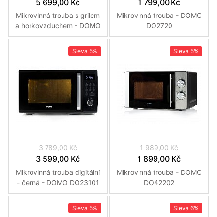
5 699,00 Kč
1 799,00 Kč
Mikrovlnná trouba s grilem
Mikrovlnná trouba - DOMO
a horkovzduchem - DOMO
DO2720
DO24201C
Sleva
5%
Sleva
5%
3 789,00 Kč
1 989,00 Kč
3 599,00 Kč
1 899,00 Kč
Mikrovlnná trouba digitální
Mikrovlnná trouba - DOMO
- černá - DOMO DO23101
DO42202
Sleva
5%
Sleva
6%