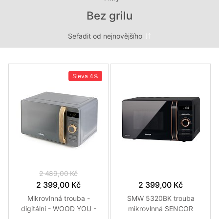
Bez grilu
Sleva
4%
2 489,00 Kč
2 399,00 Kč
2 399,00 Kč
Mikrovlnná trouba -
SMW 5320BK trouba
digitální - WOOD YOU -
mikrovlnná SENCOR
DOMO DO3420