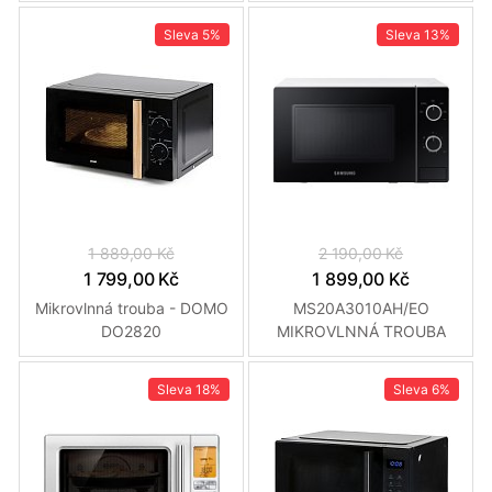
Sleva
5%
Sleva
13%
1 889,00 Kč
2 190,00 Kč
1 799,00 Kč
1 899,00 Kč
Mikrovlnná trouba - DOMO
MS20A3010AH/EO
DO2820
MIKROVLNNÁ TROUBA
SAMSUNG
Sleva
18%
Sleva
6%