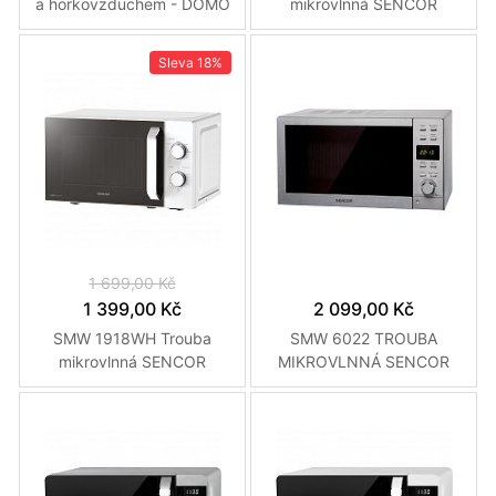
a horkovzduchem - DOMO
mikrovlnná SENCOR
DO2334CG
Sleva
18%
1 699,00 Kč
1 399,00 Kč
2 099,00 Kč
SMW 1918WH Trouba
SMW 6022 TROUBA
mikrovlnná SENCOR
MIKROVLNNÁ SENCOR