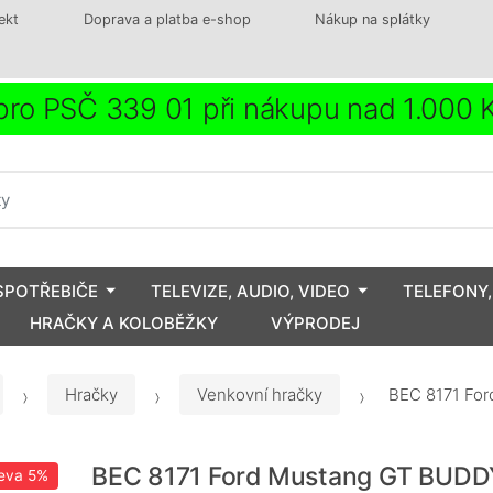
ekt
Doprava a platba e-shop
Nákup na splátky
ro PSČ 339 01 při nákupu nad 1.000
SPOTŘEBIČE
TELEVIZE, AUDIO, VIDEO
TELEFONY,
HRAČKY A KOLOBĚŽKY
VÝPRODEJ
Hračky
Venkovní hračky
BEC 8171 Fo
BEC 8171 Ford Mustang GT BUDD
eva
5%