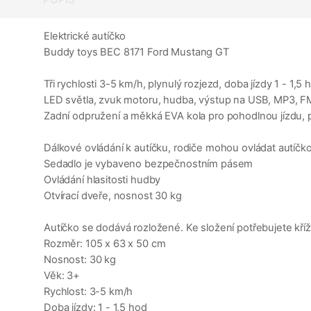
Elektrické autíčko
Buddy toys BEC 8171 Ford Mustang GT
Tři rychlosti 3-5 km/h, plynulý rozjezd, doba jízdy 1 - 1,5 
LED světla, zvuk motoru, hudba, výstup na USB, MP3, F
Zadní odpružení a měkká EVA kola pro pohodlnou jízdu,
Dálkové ovládání k autíčku, rodiče mohou ovládat autíčko
Sedadlo je vybaveno bezpečnostním pásem
Ovládání hlasitosti hudby
Otvírací dveře, nosnost 30 kg
Autíčko se dodává rozložené. Ke složení potřebujete kří
Rozměr: 105 x 63 x 50 cm
Nosnost: 30 kg
Věk: 3+
Rychlost: 3-5 km/h
Doba jízdy: 1 - 1,5 hod