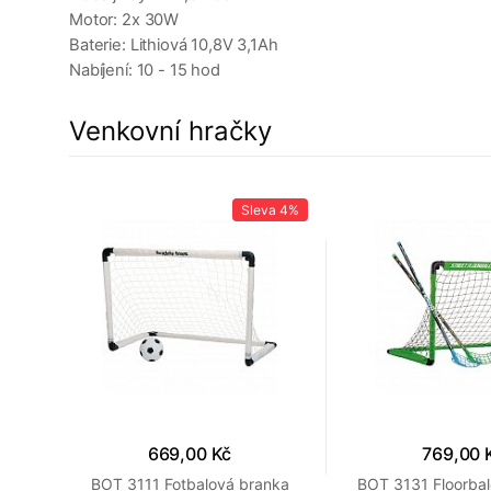
Motor: 2x 30W
Baterie: Lithiová 10,8V 3,1Ah
Nabíjení: 10 - 15 hod
Venkovní hračky
a
4%
Sleva
4%
669,00 Kč
769,00 
DDY
BOT 3111 Fotbalová branka
BOT 3131 Floorba