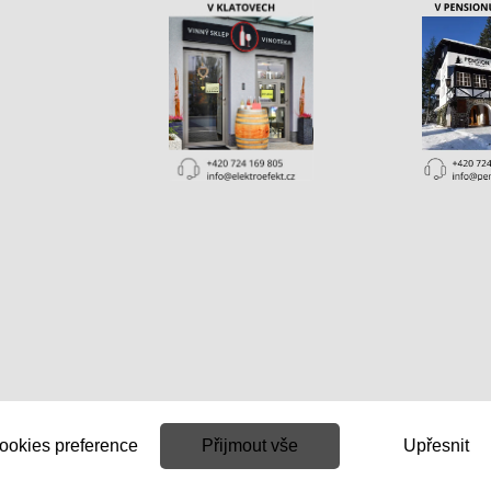
ookies preference
Přijmout vše
Upřesnit