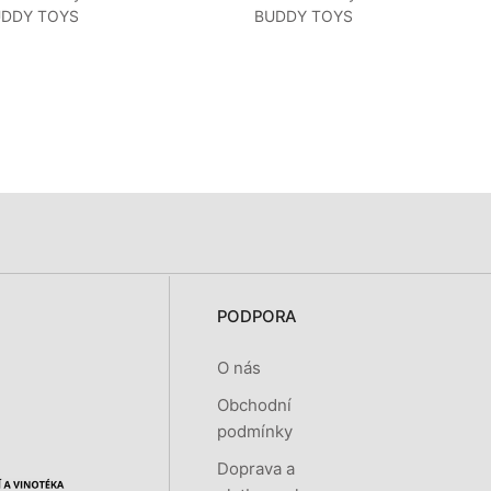
DDY TOYS
BUDDY TOYS
PODPORA
O nás
Obchodní
podmínky
Doprava a