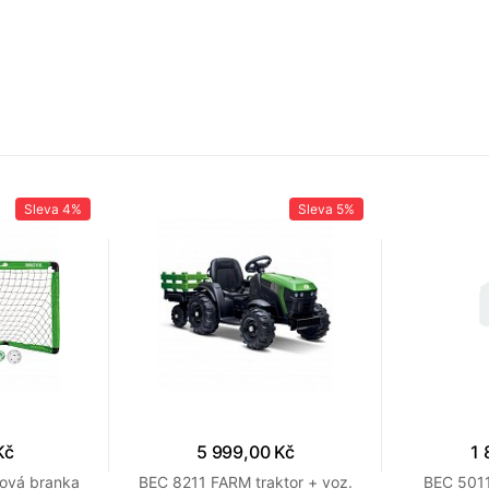
Sleva
4%
Sleva
5%
Kč
5 999,00 Kč
1 
lová branka
BEC 8211 FARM traktor + voz.
BEC 5011