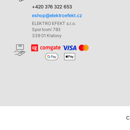
+420 376 322 653
eshop@elektroefekt.cz
ELEKTRO EFEKT s.r.o.
Sportovní 783
339 01 Klatovy
C
Copyright © 2026
Elektro Efekt s. r. o.