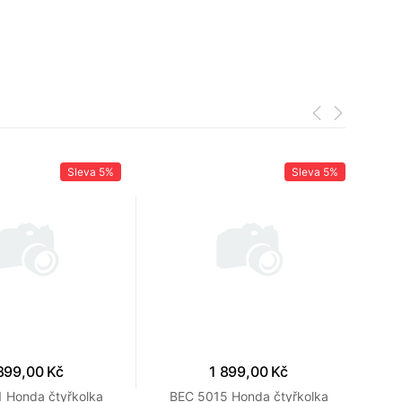
Sleva
5%
Sleva
5%
899,00 Kč
1 899,00 Kč
 Honda čtyřkolka
BEC 5015 Honda čtyřkolka
B