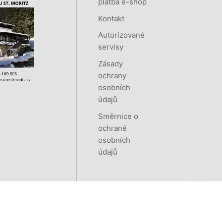
platba e-shop
Kontakt
Autorizované
servisy
Zásady
ochrany
osobních
údajů
Směrnice o
ochraně
osobních
údajů
Vytvořeno systémem
RETAILYS.