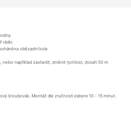
hodiny
M rádio
 poháněna obězadní kola
, nebo například zastavtit, změnit rychlost, dosah 50 m
žový šroubovák. Montáž dle zručnosti zabere 10 - 15 minut.