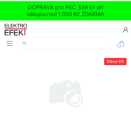
DOPRAVA pro PSČ 339 01 při
nákupu nad 1.000 Kč ZDARMA
Vyhledávání:
0
Sleva
5%