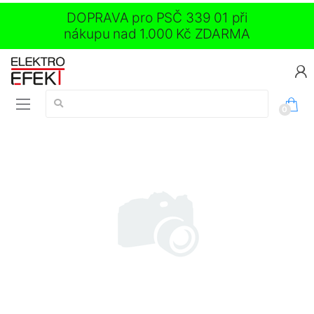
DOPRAVA pro PSČ 339 01 při
nákupu nad 1.000 Kč ZDARMA
Vyhledávání:
0