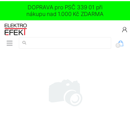
DOPRAVA pro PSČ 339 01 při
nákupu nad 1.000 Kč ZDARMA
Vyhledávání:
0