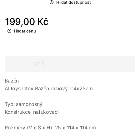
Hlídat dostupnost
199,00 Kč
Hlídat cenu
POPIS
Bazén
Alltoys Intex Bazén duhový 114x25cm
Typ: samonosný
Konstrukce: nafukovací
Rozměry (V x Š x H): 25 x 114 x 114 cm