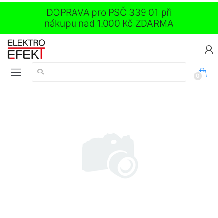
DOPRAVA pro PSČ 339 01 při
nákupu nad 1.000 Kč ZDARMA
Vyhledávání:
0