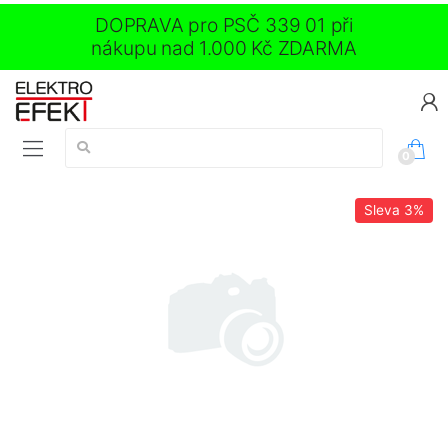
DOPRAVA pro PSČ 339 01 při
nákupu nad 1.000 Kč ZDARMA
Vyhledávání:
0
Sleva
3%