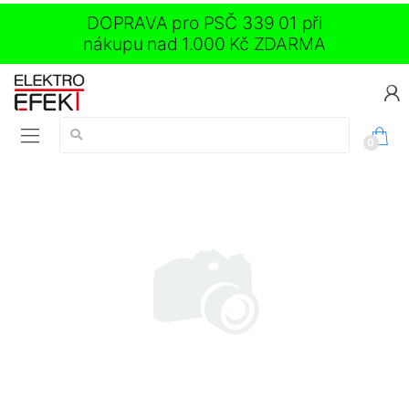
DOPRAVA pro PSČ 339 01 při
nákupu nad 1.000 Kč ZDARMA
Vyhledávání:
0